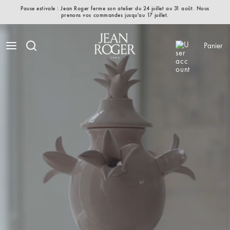
Pause estivale : Jean Roger ferme son atelier du 24 juillet au 31 août. Nous
prenons vos commandes jusqu'au 17 juillet.
Panier