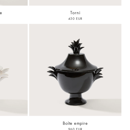
le
Torni
450 EUR
Boîte empire
960 EUR