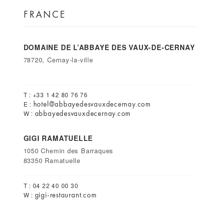
FRANCE
DOMAINE DE L’ABBAYE DES VAUX-DE-CERNAY
78720, Cernay-la-ville
T : +33 1 42 80 76 76
hotel@abbayedesvauxdecernay.com
E :
abbayedesvauxdecernay.com
W :
GIGI RAMATUELLE
1050 Chemin des Barraques
83350 Ramatuelle
T : 04 22 40 00 30
gigi-restaurant.com
W :