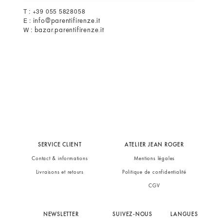
T : +39 055 5828058
info@parentifirenze.it
E :
bazar.parentifirenze.it
W :
SERVICE CLIENT
ATELIER JEAN ROGER
Contact & informations
Mentions légales
Livraisons et retours
Politique de confidentialité
CGV
NEWSLETTER
SUIVEZ-NOUS
LANGUES