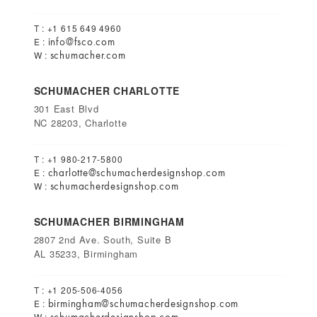
T : +1 615 649 4960
info@fsco.com
E :
schumacher.com
W :
SCHUMACHER CHARLOTTE
301 East Blvd
NC 28203, Charlotte
T : +1 980-217-5800
charlotte@schumacherdesignshop.com
E :
schumacherdesignshop.com
W :
SCHUMACHER BIRMINGHAM
2807 2nd Ave. South, Suite B
AL 35233, Birmingham
T : +1 205-506-4056
birmingham@schumacherdesignshop.com
E :
W :