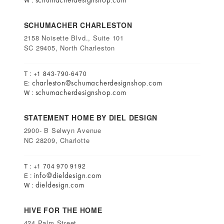
schumacherdesignshop.com
SCHUMACHER CHARLESTON
2158 Noisette Blvd., Suite 101
SC 29405, North Charleston
T : +1 843-790-6470
charleston@schumacherdesignshop.com
E:
schumacherdesignshop.com
W :
STATEMENT HOME BY DIEL DESIGN
2900- B Selwyn Avenue
NC 28209, Charlotte
T : +1 704 970 9192
info@dieldesign.com
E :
dieldesign.com
W :
HIVE FOR THE HOME
424 Palm Street