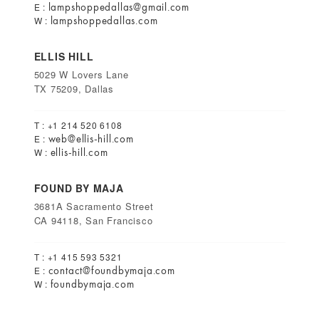
lampshoppedallas@gmail.com
E :
lampshoppedallas.com
W :
ELLIS HILL
5029 W Lovers Lane
TX 75209, Dallas
T : +1 214 520 6108
web@ellis-hill.com
E :
ellis-hill.com
W :
FOUND BY MAJA
3681A Sacramento Street
CA 94118, San Francisco
T : +1 415 593 5321
contact@foundbymaja.com
E :
foundbymaja.com
W :