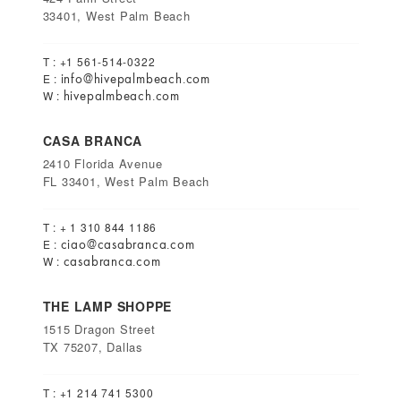
33401, West Palm Beach
T : +1 561-514-0322
info@hivepalmbeach.com
E :
hivepalmbeach.com
W :
CASA BRANCA
2410 Florida Avenue
FL 33401, West Palm Beach
T : + 1 310 844 1186
ciao@casabranca.com
E :
casabranca.com
W :
THE LAMP SHOPPE
1515 Dragon Street
TX 75207, Dallas
T : +1 214 741 5300